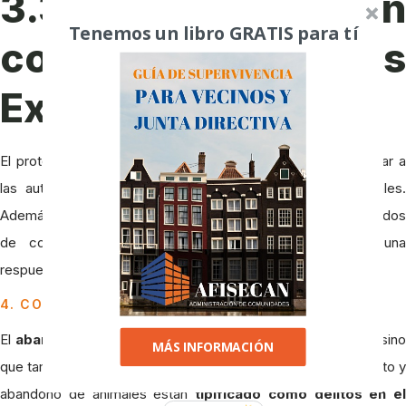
3.3. Coordinación
Tenemos un libro GRATIS para tí
con Servicios
Externos
El protocolo debe detallar cómo y cuándo se debe contactar a
las autoridades locales, refugios o protectoras de animales.
Además, se puede considerar la firma de convenios o acuerdos
de colaboración con estas entidades para asegurar una
respuesta rápida y efectiva.
4. CONSECUENCIAS LEGALES DEL ABANDONO
El
abandono de mascotas
no solo es una cuestión ética, sin
MÁS INFORMACIÓN
que también tiene implicaciones legales. En España, el maltrato y
abandono de animales están
tipificado como delitos en el