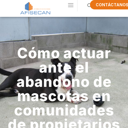
CONTÁCTANO
Cómo actuar
ante el
abandono de
mascotas en
comunidades
de propietarios