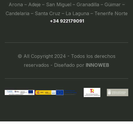
Arona – Adeje – San Miguel – Granadilla – Güimar –
Candelaria – Santa Cruz – La Laguna – Tenerife Norte
+34 922179091
© All Copyright 2024 - Todos los derechos
reservados - Diseñado por
INNOWEB