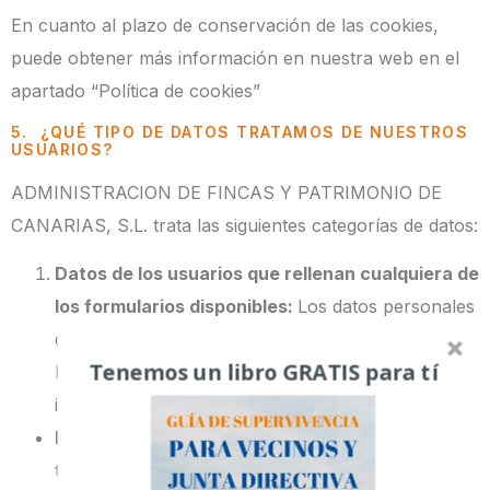
En cuanto al plazo de conservación de las cookies,
puede obtener más información en nuestra web en el
apartado “Política de cookies”
5. ¿QUÉ TIPO DE DATOS TRATAMOS DE NUESTROS
USUARIOS?
ADMINISTRACION DE FINCAS Y PATRIMONIO DE
CANARIAS, S.L. trata las siguientes categorías de datos:
Datos de los usuarios que rellenan cualquiera de
los formularios disponibles:
Los datos personales
que ADMINISTRACION DE FINCAS Y
Tenemos un libro GRATIS para tí
PATRIMONIO DE CANARIAS, S.L. solicita
incluyen:
Datos identificativos:
nombre y apellidos,
teléfono, dirección postal y electrónica