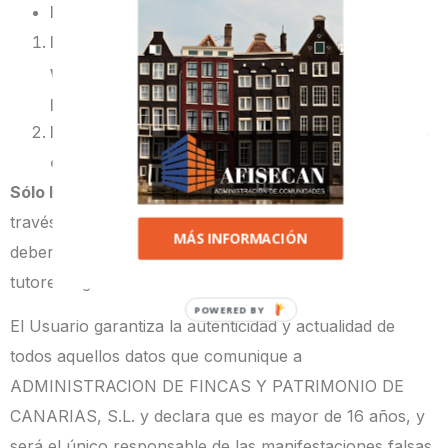
Datos relativos a la solicitud
Datos de los usuarios que navegan por nuestra
web: Datos proporcionados por las cookies y
por Google Analytics.
Datos de los usuarios que realizan comentarios
en nuestro blog
Sólo los mayores de 16 años
pueden facilitar datos a
través de nuestra web. Si eres menor de esta edad
MÁS INFORMACIÓN
deberás contar con el consentimiento de tus padres o
tutores legales.
POWERED BY
El Usuario garantiza la autenticidad y actualidad de
todos aquellos datos que comunique a
ADMINISTRACION DE FINCAS Y PATRIMONIO DE
CANARIAS, S.L. y declara que es mayor de 16 años, y
será el único responsable de las manifestaciones falsas