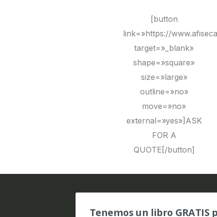
[button
link=»https://www.afise
target=»_blank»
shape=»square»
size=»large»
outline=»no»
move=»no»
external=»yes»]ASK
FOR A
QUOTE[/button]
Tenemos un libro GRATIS p