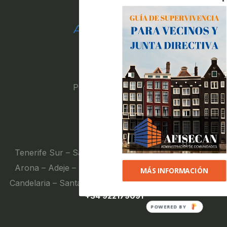
Textos legales
Política de privacidad
Aviso legal
Contacto
Tenerife Sur – Santiago Del Teide – Guía De Isora –
Arona – Adeje – San Miguel – Granadilla – Güimar –
MÁS INFORMACIÓN
Candelaria – Santa Cruz – La Laguna – Tenerife Norte
+34 922179091
POWERED BY