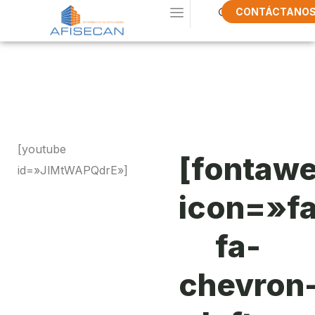
CONTÁCTANO
Ask For A
Quote
[youtube
[fontaw
id=»JlMtWAPQdrE»]
icon=»f
fa-
chevron