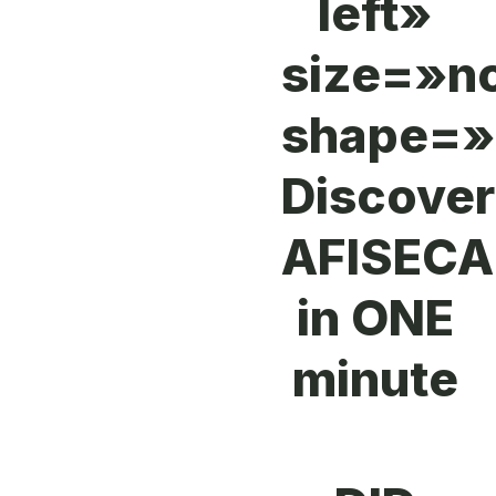
left»
size=»n
shape=»
Discover
AFISEC
in ONE
minute