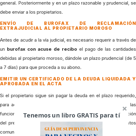
general. Posteriormente y en un plazo razonable y prudencial, se
debe enviar a los propietarios.
ENVÍO DE BUROFAX DE RECLAMACIÓN
EXTRAJUDICIAL AL PROPIETARIO MOROSO
Antes de acudir a la vía judicial, es necesario requerir a través de
un
burofax con acuse de recibo
el pago de las cantidade
debidas al propietario moroso, dándole un plazo prudencial (de 5
a 7 días) para que proceda a su abono.
EMITIR UN CERTIFICADO DE LA DEUDA LIQUIDADA Y
APROBADA EN EL ACTA
Si el propietario sigue sin pagar la deuda en el plazo requerido,
para acudir a la vía judicial es necesario que quién realiza las
funciones de
Secretario de la Comunidad
, con la aprobación
Tenemos un libro GRATIS para tí
del presidente, emita un certificado del impago de los gastos
comunes.