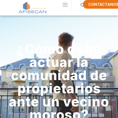
CONTÁCTANO
¿Cómo debe
actuar la
comunidad de
propietarios
ante un vecino
moroso?