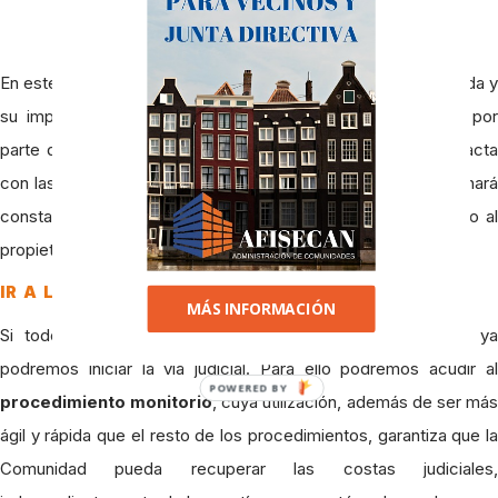
En este certificado se hará constar la existencia de esta deuda y
su importe, la manifestación de que la deuda es exigible por
parte de la Comunidad y que se corresponde de forma exacta
con las cuentas aprobadas por la junta de propietarios, y se hará
constar que se ha realizado el requerimiento de pago previo al
propietario deudor.
IR A LA VÍA JUDICIAL
MÁS INFORMACIÓN
Si todos estos pasos no han conseguido su propósito, ya
podremos iniciar la vía judicial. Para ello podremos acudir al
POWERED BY
procedimiento monitorio
, cuya utilización, además de ser má
ágil y rápida que el resto de los procedimientos, garantiza que la
Comunidad pueda recuperar las costas judiciales,