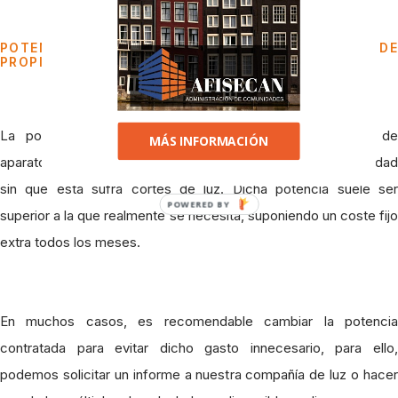
POTENCIA CONTRATADA EN UNA COMUNIDAD DE
PROPIETARIOS
La potencia contratada representa en kW la cantidad de
MÁS INFORMACIÓN
aparatos eléctricos que pueden usarse a la vez en la comunidad
sin que esta sufra cortes de luz. Dicha potencia suele ser
POWERED BY
superior a la que realmente se necesita, suponiendo un coste fijo
extra todos los meses.
En muchos casos, es recomendable cambiar la potencia
contratada para evitar dicho gasto innecesario, para ello,
podemos solicitar un informe a nuestra compañía de luz o hacer