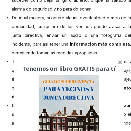
suceder como dejar un grifo abierto, o que ha saltado la
alarma de seguridad y no para de sonar.
De igual manera, si ocurre alguna eventualidad dentro de la
comunidad, cualquiera de los vecinos puede avisar a la
junta directiva, enviar un audio o una fotografía del
incidente, para así tener una
información más completa
permitiendo tomar las medidas apropiadas.
También existe la posibilidad de que seas de las personas
Tenemos un libro GRATIS para tí
que está poco tiempo en tu edificio, ya sea por trabajo,
tienes tu inmueble alquilado, o simplemente estas de viaje,
pues bien, esta comunidad virtual
te mantiene al tanto
de lo que ocurre mientras estás ausente
.
De igual manera desde este sistema
se puede realizar
denuncias sobre
abusos
de algún convecino
, como e
aparcamiento en tu plaza de garaje, colocar basuras donde