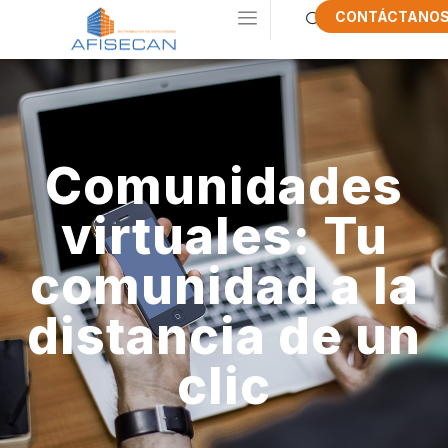
CONTÁCTANO
Comunidades
virtuales: Tu
comunidad a la
distancia de un
clic