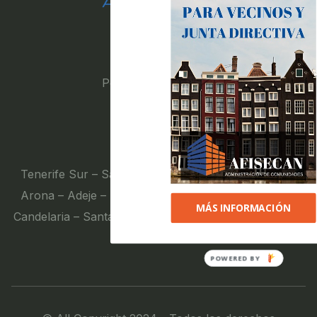
Textos legales
Política de privacidad
Aviso legal
Contacto
Tenerife Sur – Santiago Del Teide – Guía De Isora –
Arona – Adeje – San Miguel – Granadilla – Güimar –
MÁS INFORMACIÓN
Candelaria – Santa Cruz – La Laguna – Tenerife Norte
+34 922179091
POWERED BY