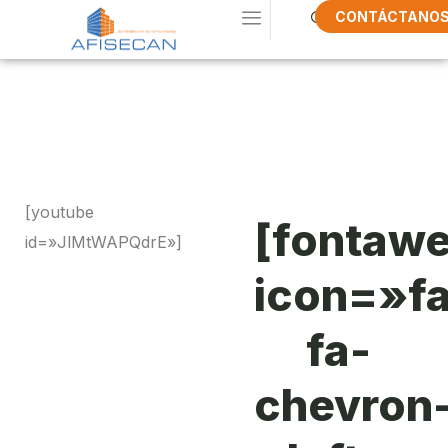
CONTÁCTANO
Demandez Un
Budget
[youtube
[fontaw
id=»JlMtWAPQdrE»]
icon=»f
fa-
chevron