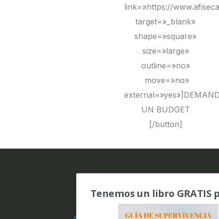
link=»https://www.afisec
target=»_blank»
shape=»square»
size=»large»
outline=»no»
move=»no»
external=»yes»]DEMAN
UN BUDGET
[/button]
Tenemos un libro GRATIS p