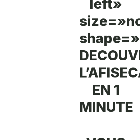
left»
size=»n
shape=»
DECOUV
L’AFISE
EN 1
MINUTE