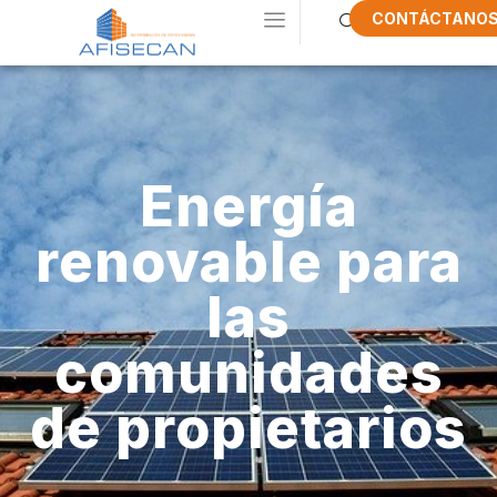
CONTÁCTANO
Energía
renovable para
las
comunidades
de propietarios