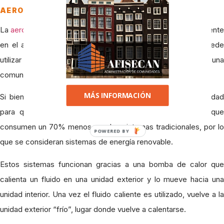
AEROTERMIA
La
aerotermia
consiste en el aprovechamiento del calor presente
en el aire para calentar agua. Este tipo de sistemas se puede
utilizar a nivel individual o bien para el agua caliente de una
comunidad de vecinos.
MÁS INFORMACIÓN
Si bien es cierto que estos sistemas requieren de electricidad
para que funcione el motor de la bomba, lo cierto es que
consumen un 70% menos que los sistemas tradicionales, por lo
POWERED BY
que se consideran sistemas de energía renovable.
Estos sistemas funcionan gracias a una bomba de calor que
calienta un fluido en una unidad exterior y lo mueve hacia una
unidad interior. Una vez el fluido caliente es utilizado, vuelve a la
unidad exterior “frío”, lugar donde vuelve a calentarse.