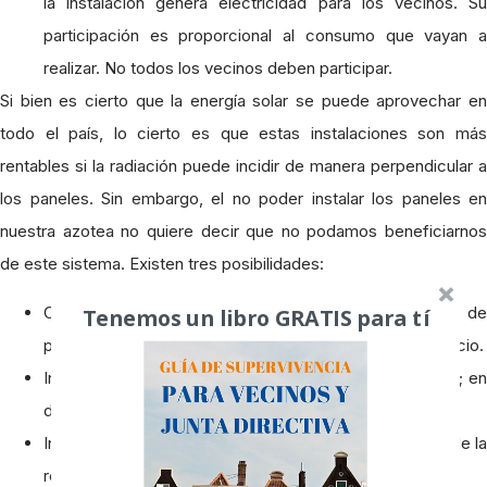
la instalación genera electricidad para los vecinos. Su
participación es proporcional al consumo que vayan a
realizar. No todos los vecinos deben participar.
Si bien es cierto que la energía solar se puede aprovechar en
todo el país, lo cierto es que estas instalaciones son más
rentables si la radiación puede incidir de manera perpendicular a
los paneles. Sin embargo, el no poder instalar los paneles en
nuestra azotea no quiere decir que no podamos beneficiarnos
de este sistema. Existen tres posibilidades:
Tenemos un libro GRATIS para tí
Compartir el mismo edificio residencial, instalación de
placas solares en la azotea compartida de nuestro edificio.
Instalarla en el edificio contiguo, en un radio de 500 m; en
donde la instalación se ubicaría en el edificio vecino.
Instalarla en un edificio donde se compartan 14 dígitos de la
referencia catastral.