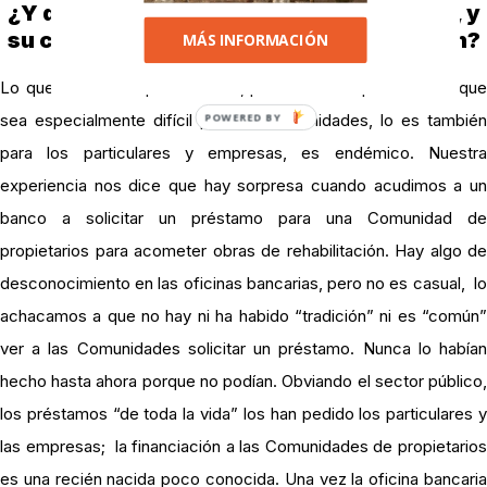
¿Y qué ocurre con los bancos y las cajas, y
su capacidad para conceder financiación?
MÁS INFORMACIÓN
Lo que ocurre es que no están, pero se les espera. No es que
POWERED BY
sea especialmente difícil para las comunidades, lo es también
para los particulares y empresas, es endémico. Nuestra
experiencia nos dice que hay sorpresa cuando acudimos a un
banco a solicitar un préstamo para una Comunidad de
propietarios para acometer obras de rehabilitación. Hay algo de
desconocimiento en las oficinas bancarias, pero no es casual, lo
achacamos a que no hay ni ha habido “tradición” ni es “común”
ver a las Comunidades solicitar un préstamo. Nunca lo habían
hecho hasta ahora porque no podían. Obviando el sector público,
los préstamos “de toda la vida” los han pedido los particulares y
las empresas; la financiación a las Comunidades de propietarios
es una recién nacida poco conocida. Una vez la oficina bancaria