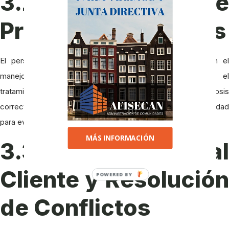
3.2. Manejo de
Productos Químicos
El personal de mantenimiento debe estar capacitado en el
manejo seguro de productos químicos utilizados para el
tratamiento del agua de la piscina. Esto incluye conocer las dosis
correctas, los métodos de aplicación y las medidas de seguridad
para evitar accidentes o contaminación del agua.
MÁS INFORMACIÓN
3.3. Atención al
Cliente y Resolución
POWERED BY
de Conflictos