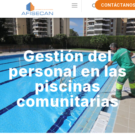
CONTÁCTANO
Gestión del
personal en las
piscinas
comunitarias