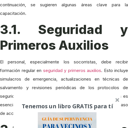
continuación, se sugieren algunas áreas clave para la
capacitación.
3.1. Seguridad y
Primeros Auxilios
El personal, especialmente los socorristas, debe recibir
formación regular en
seguridad y primeros auxilios
. Esto incluye
simulacros de emergencia, actualizaciones en técnicas de
salvamento y revisiones periódicas de los protocolos de
seguridad. Mantener al personal actualizado en estas áreas es
Tenemos un libro GRATIS para tí
esencial para garantizar una respuesta rápida y eficaz en caso
de accidente.