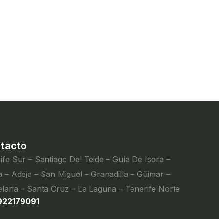
tacto
ife Sur – Santiago Del Teide – Guía De Isora –
 – Adeje – San Miguel – Granadilla – Güimar –
laria – Santa Cruz – La Laguna – Tenerife Norte
922179091