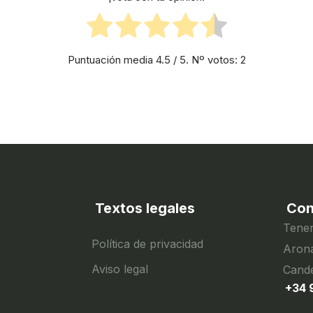
Puntuación media
4.5
/ 5. Nº votos:
2
Textos legales
Con
Tener
Política de privacidad
Arona
Aviso legal
Cande
+34 