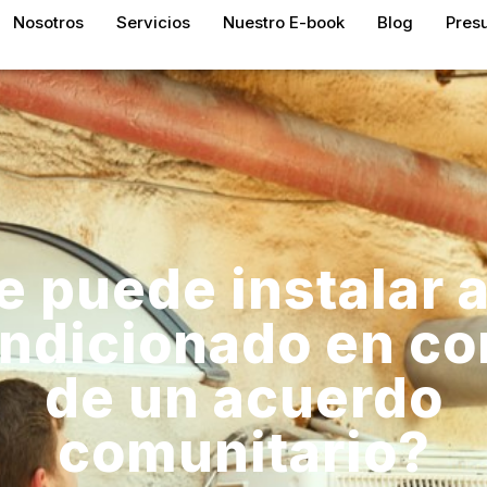
Nosotros
Servicios
Nuestro E-book
Blog
Pres
e puede instalar a
ndicionado en co
de un acuerdo
comunitario?