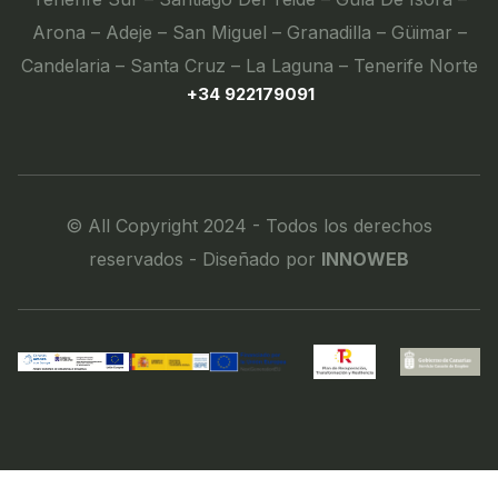
Arona – Adeje – San Miguel – Granadilla – Güimar –
Candelaria – Santa Cruz – La Laguna – Tenerife Norte
+34 922179091
© All Copyright 2024 - Todos los derechos
reservados - Diseñado por
INNOWEB