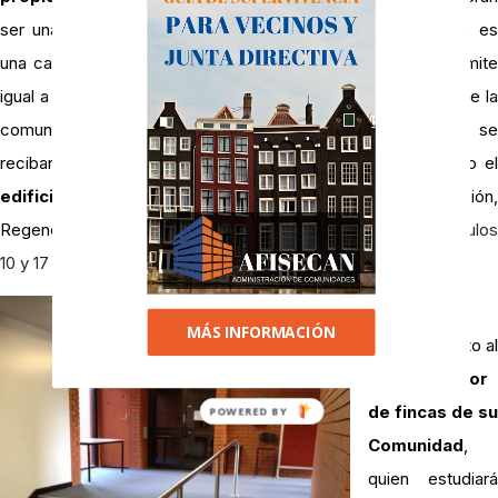
ser una carga desproporcionada, según la normativa. ¿Qué es
una carga desproporcionada? Pues se ha establecido un límite
igual a la suma de 12 mensualidades ordinarias de la cuota de la
comunidad, descontando las subvenciones y ayudas que se
reciban según la comunidad autónoma donde esté ubicado el
edificio
; según regula la Ley 8/2013 de Rehabilitación,
Regeneración y Renovación Urbanas, que
modifica
los artículo
10 y 17 de la Ley de Propiedad Horizontal (LPH).
Solicite
MÁS INFORMACIÓN
asesoramiento al
administrador
de fincas de su
POWERED BY
Comunidad
,
quien estudiará