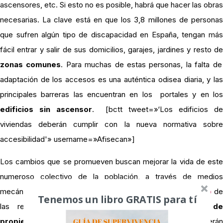
ascensores, etc. Si esto no es posible, habrá que hacer las obras
necesarias. La clave está en que los 3,8 millones de personas
que sufren algún tipo de discapacidad en España, tengan más
fácil entrar y salir de sus domicilios, garajes, jardines y resto de
zonas comunes
. Para muchas de estas personas, la falta de
adaptación de los accesos es una auténtica odisea diaria, y las
principales barreras las encuentran en los portales y en los
edificios sin ascensor
. [bctt tweet=»‘Los edificios d
viviendas deberán cumplir con la nueva normativa sobre
accesibilidad'» username=»Afisecan»]
Los cambios que se promueven buscan mejorar la vida de este
numeroso colectivo de la población, a través de medios
mecánicos o electrónicos. Sin embargo, el
coste económico
de
Tenemos un libro GRATIS para tí
las reformas lo tendrá que asumir la
comunidad de
propietarios
. La buena noticia es que los gastos no deberán