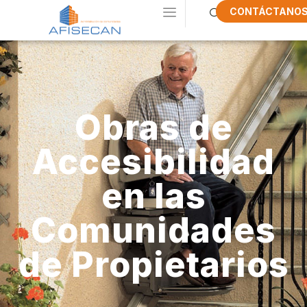
CONTÁCTANO
Obras de
Accesibilidad
en las
Comunidades
de Propietarios