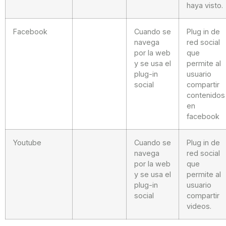
haya visto.
Facebook
Cuando se
Plug in de
navega
red social
por la web
que
y se usa el
permite al
plug-in
usuario
social
compartir
contenidos
en
facebook
Youtube
Cuando se
Plug in de
navega
red social
por la web
que
y se usa el
permite al
plug-in
usuario
social
compartir
videos.