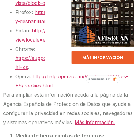
vista/block-or-allow-cookies
Firefox:
https://support.mozilla.org/es/kb/habilitar-
y-deshabilitar-cookies-que-los-sitios-web
Safari:
http://support.apple.com/kb/HT1677?
viewlocale=es_ES
.
Chrome:
MÁS INFORMACIÓN
https://support.google.com/accounts/answer/61416
hl=es
.
Opera:
http://help.opera.com/Windows/11.50/es-
ES/cookies.html
Para ampliar esta información acuda a la página de la
Agencia Española de Protección de Datos que ayuda a
configurar la privacidad en redes sociales, navegadores
y sistemas operativos móviles.
Más información.
Mediante herramientas de terceros: