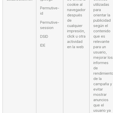
cookie al
utilizadas
Permutive-
navegador
para
id
después
orientar la
de
publicidad
Permutive-
cualquier
según el
session
impresión,
contenido
click u otra
que es
DSID
actividad
relevante
IDE
en la web
para un
usuario,
mejorar los
informes
de
rendimient
de la
campaña y
evitar
mostrar
anuncios
que el
usuario ya