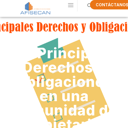
CONTÁCTANO
Los Principales
Derechos y
Obligaciones
en una
Comunidad de
Propietarios