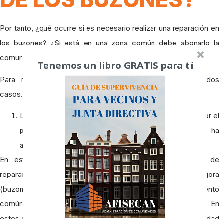
Por tanto, ¿qué ocurre si es necesario realizar una reparación en
los buzones? ¿Si está en una zona común debe abonarlo la
comunidad aunque el uso sea exclusivo de cada propietario?
Tenemos un libro GRATIS para tí
Para resolver esta controversia habitual, estudiaremos dos
casos.
Los buzones en su conjunto se han deteriorado, bien por el
paso del tiempo o bien por un acto vandálico que ha
afectado a más de un buzón.
En este caso, la Comunidad correrá con los gastos de
reparación o sustitución. Lo podríamos ver como una mejora
(buzones nuevos) o como una reparación de un elemento
común, puesto que han sido varios los buzones afectados. En
estos casos es importante consultar al seguro de la Comunidad