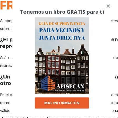
FRECUENTES
Tenemos un libro GRATIS para tí
A continuación, incluimos algunas de las preguntas frecuentes
sobre la representación en las Juntas de Vecinos.
¿El presidente y/o el Administrador pueden
representar a otros propietarios?
Así es. El presidente y el Administrador pueden ejercer de
representante de otros vecinos.
¿Un vecino moroso puede representar a
otro propietario?
En el caso de que el propietario ausente escoja al vecino moroso
como su representante, se debe saber que ese voto si será
MÁS INFORMACIÓN
válido, puesto que el moroso está representando a una persona