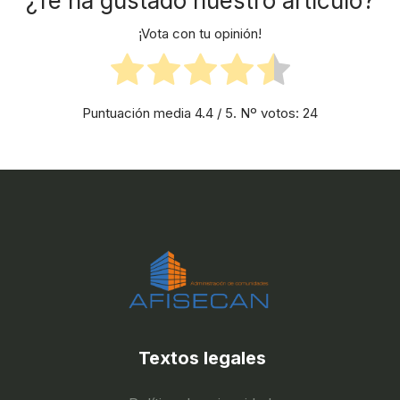
¿Te ha gustado nuestro artículo?
¡Vota con tu opinión!
Puntuación media
4.4
/ 5. Nº votos:
24
Textos legales