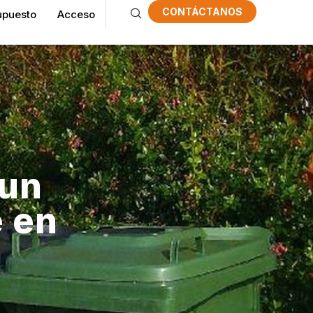
CONTÁCTANOS
upuesto
Acceso
 un
e en