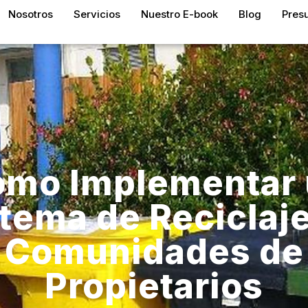
Nosotros
Servicios
Nuestro E-book
Blog
Pres
mo Implementar
tema de Reciclaj
Comunidades de
Propietarios