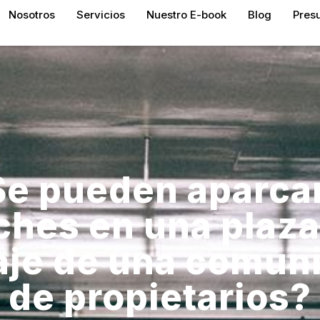
Nosotros
Servicios
Nuestro E-book
Blog
Pres
Se pueden aparcar
ches en una plaza
aje de una comun
de propietarios?