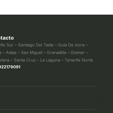
tacto
ife Sur – Santiago Del Teide – Guía De Isora –
 – Adeje – San Miguel – Granadilla – Güimar –
laria – Santa Cruz – La Laguna – Tenerife Norte
922179091