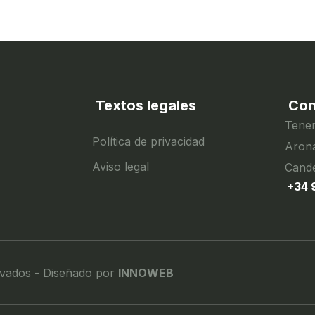
Textos legales
Con
Tener
Política de privacidad
Arona
Aviso legal
Cande
+34 
rvados - Diseñado por
INNOWEB