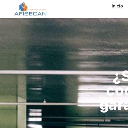
Inicio
¿
co
gar