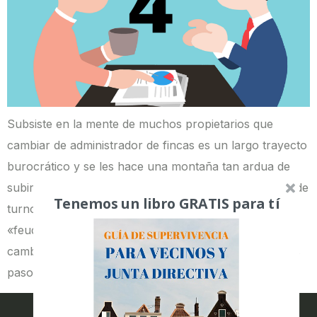
Subsiste en la mente de muchos propietarios que
cambiar de administrador de fincas es un largo trayecto
burocrático y se les hace una montaña tan ardua de
subir que a menudo desisten y dejan al administrador de
Tenemos un libro GRATIS para tí
turno que se perpetúe cómoda y felizmente en su
«feudo». Pero esto no es así. Te revelamos cómo
cambiar de administrador de fincas en cuatro sencillos
pasos. [bctt […]