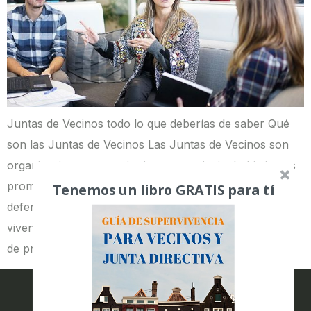
Juntas de Vecinos todo lo que deberías de saber Qué
son las Juntas de Vecinos Las Juntas de Vecinos son
organizaciones comunitarias cuyo principal objetivo es
promover el desarrollo de la comunidad, es decir,
Tenemos un libro GRATIS para tí
defender y velar por los intereses de los vecinos, que
viven dentro una Comunidad de propietarios. La Junta
de propietarios es […]