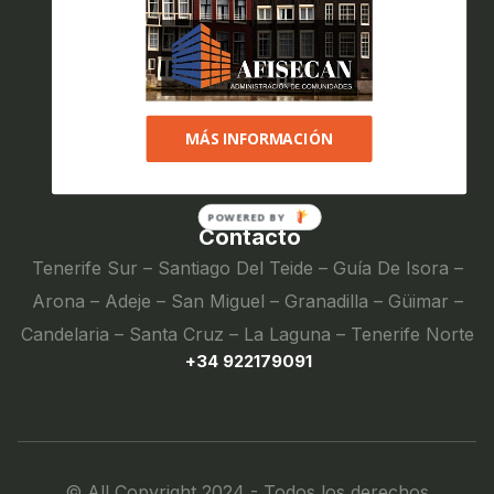
Textos legales
Política de privacidad
MÁS INFORMACIÓN
Aviso legal
POWERED BY
Contacto
Tenerife Sur – Santiago Del Teide – Guía De Isora –
Arona – Adeje – San Miguel – Granadilla – Güimar –
Candelaria – Santa Cruz – La Laguna – Tenerife Norte
+34 922179091
© All Copyright 2024 - Todos los derechos