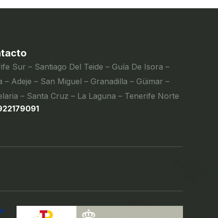
tacto
ife Sur – Santiago Del Teide – Guía De Isora –
 – Adeje – San Miguel – Granadilla – Güimar –
laria – Santa Cruz – La Laguna – Tenerife Norte
922179091