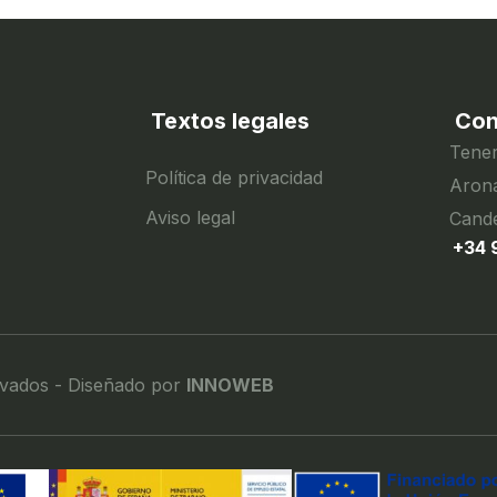
Textos legales
Con
Tener
Política de privacidad
Arona
Aviso legal
Cande
+34 
rvados - Diseñado por
INNOWEB