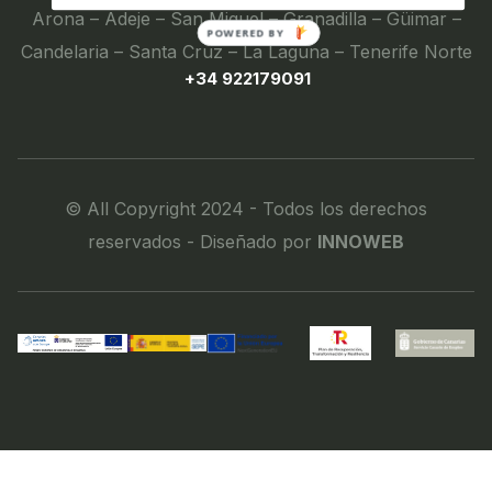
Arona – Adeje – San Miguel – Granadilla – Güimar –
POWERED BY
Candelaria – Santa Cruz – La Laguna – Tenerife Norte
+34 922179091
© All Copyright 2024 - Todos los derechos
reservados - Diseñado por
INNOWEB