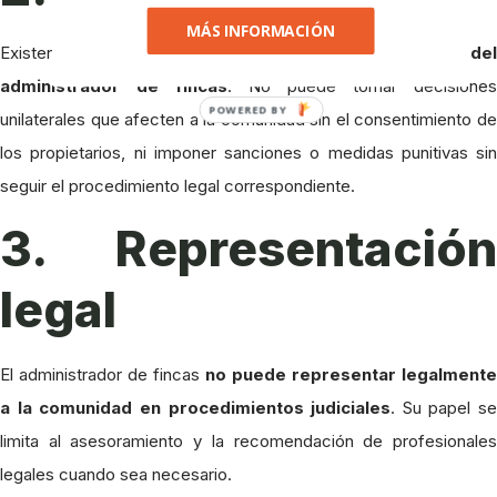
MÁS INFORMACIÓN
Existen
límites legales en cuanto a la intervención del
administrador de fincas
. No puede tomar decisiones
POWERED BY
unilaterales que afecten a la comunidad sin el consentimiento de
los propietarios, ni imponer sanciones o medidas punitivas sin
seguir el procedimiento legal correspondiente.
3. Representación
legal
El administrador de fincas
no puede representar legalmente
a la comunidad en procedimientos judiciales
. Su papel se
limita al asesoramiento y la recomendación de profesionales
legales cuando sea necesario.