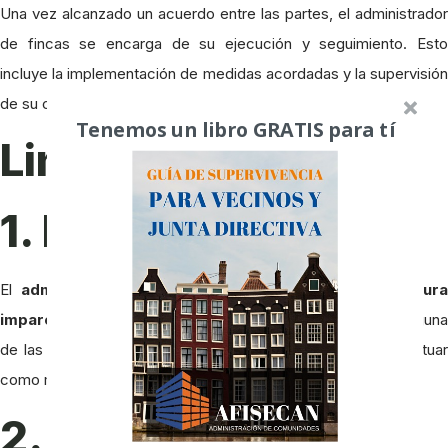
Una vez alcanzado un acuerdo entre las partes, el administrador
de fincas se encarga de su ejecución y seguimiento. Esto
incluye la implementación de medidas acordadas y la supervisión
de su cumplimiento.
Tenemos un libro GRATIS para tí
Limitaciones
1. Imparcialidad
El
administrador de fincas debe mantener una postur
imparcial
en todo momento, evitando tomar partido por ninguna
de las partes involucradas en el conflicto. Su objetivo es actuar
como mediador y facilitador de soluciones, no como juez.
2. Límites legales