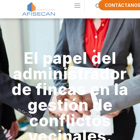
CONTÁCTANO
El papel del
administrador
de fincas en la
gestión de
conflictos
vecinales.