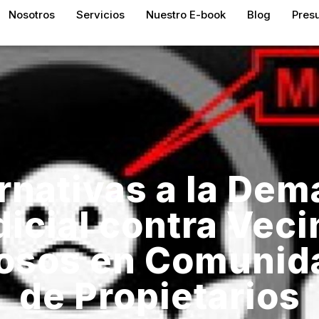
Nosotros
Servicios
Nuestro E-book
Blog
Pres
rnativas a la De
icial contra Vec
osos en Comunid
de Propietarios