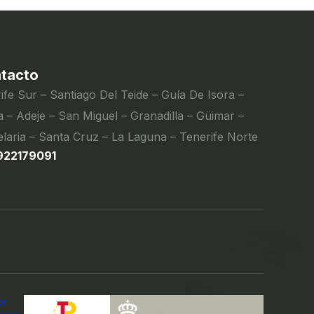
tacto
ife Sur – Santiago Del Teide – Guía De Isora –
 – Adeje – San Miguel – Granadilla – Güimar –
laria – Santa Cruz – La Laguna – Tenerife Norte
922179091