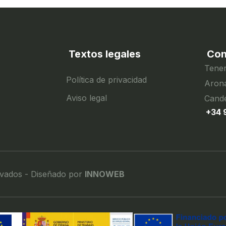
Textos legales
Con
Tener
Política de privacidad
Arona
Aviso legal
Cande
+34 
rvados - Diseñado por
INNOWEB