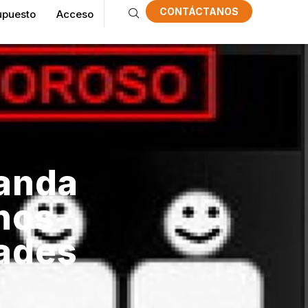
CONTÁCTANOS
upuesto
Acceso
manda
inos
ades