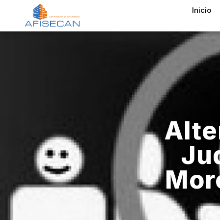
Inicio
Alte
Jud
Mor