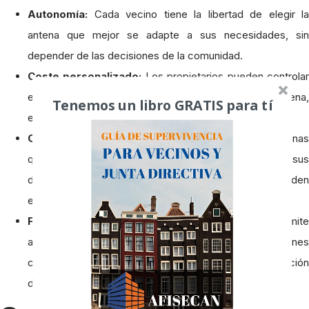
Autonomía:
Cada vecino tiene la libertad de elegir la
antena que mejor se adapte a sus necesidades, sin
depender de las decisiones de la comunidad.
Coste personalizado:
Los propietarios pueden controla
el coste de la instalación y el mantenimiento de su antena,
Tenemos un libro GRATIS para tí
eligiendo opciones que se ajusten a su presupuesto.
Compatibilidad:
Los propietarios pueden elegir antenas
que sean completamente compatibles con sus
dispositivos o servicios, sin las limitaciones que pueden
existir en una antena colectiva.
Flexibilidad:
La instalación de antenas individuales permite
a los propietarios realizar modificaciones o actualizaciones
cuando lo consideren necesario, sin esperar la aprobación
de la comunidad.