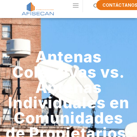
CONTÁCTANO
Antenas
Colectivas vs.
Antenas
Individuales en
Comunidades
de Propietarios: