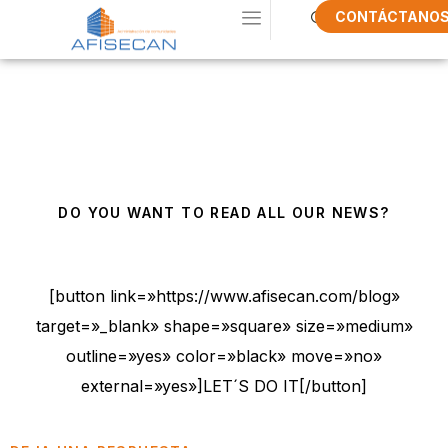
CONTÁCTANO
Check Our
Blog
DO YOU WANT TO READ ALL OUR NEWS?
[button link=»https://www.afisecan.com/blog»
target=»_blank» shape=»square» size=»medium»
outline=»yes» color=»black» move=»no»
external=»yes»]LET´S DO IT[/button]