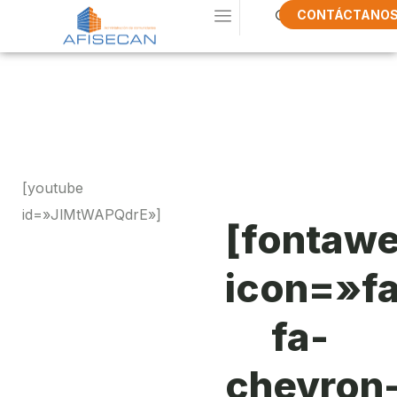
CONTÁCTANO
Pide Un
Presupuesto
[youtube
id=»JlMtWAPQdrE»]
[fontaw
icon=»f
fa-
chevron