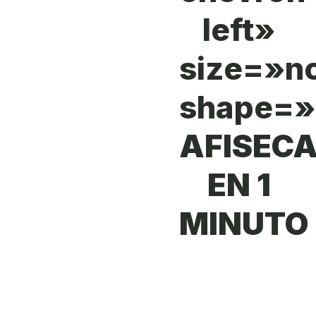
left»
size=»n
shape=»
AFISEC
EN 1
MINUTO