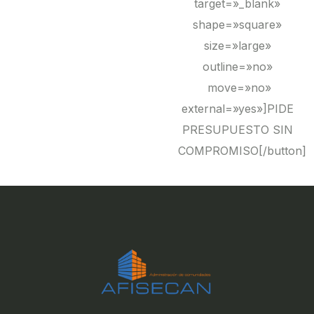
target=»_blank»
shape=»square»
size=»large»
outline=»no»
move=»no»
external=»yes»]PIDE
PRESUPUESTO SIN
COMPROMISO[/button]