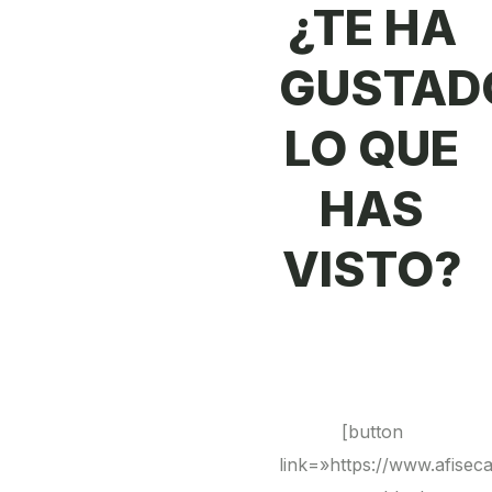
¿TE HA
GUSTAD
LO QUE
HAS
VISTO?
[button
link=»https://www.afise