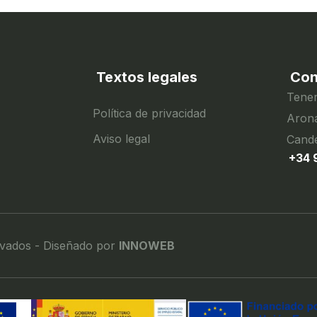
Textos legales
Con
Tener
Política de privacidad
Arona
Aviso legal
Cande
+34 
rvados - Diseñado por
INNOWEB