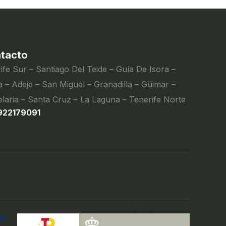
tacto
ife Sur – Santiago Del Teide – Guía De Isora –
 – Adeje – San Miguel – Granadilla – Güimar –
laria – Santa Cruz – La Laguna – Tenerife Norte
922179091