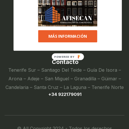
Textos legales
Política de privacidad
MÁS INFORMACIÓN
Aviso legal
POWERED BY
Contacto
Tenerife Sur – Santiago Del Teide – Guía De Isora –
Arona – Adeje – San Miguel – Granadilla – Güimar –
Candelaria – Santa Cruz – La Laguna – Tenerife Norte
+34 922179091
© All Copyright 2024 - Todos los derechos