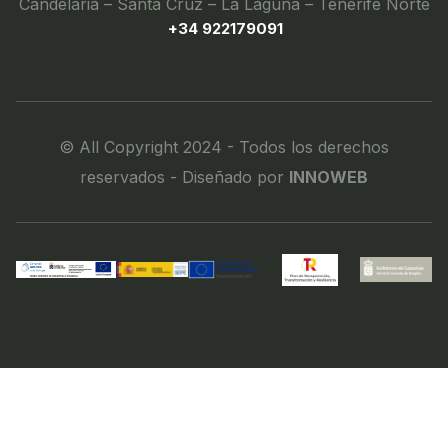
Candelaria – Santa Cruz – La Laguna – Tenerife Norte
+34 922179091
© All Copyright 2024 - Todos los derechos
reservados - Diseñado por
INNOWEB