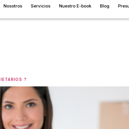
Nosotros
Servicios
Nuestro E-book
Blog
Pres
a:
Nuevo En
dad
IETARIOS ?