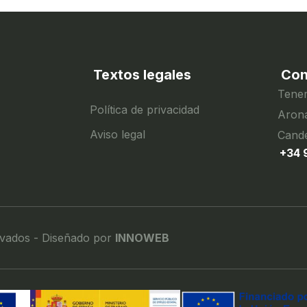
Textos legales
Con
Tener
Política de privacidad
Arona
Aviso legal
Cande
+34 
rvados - Diseñado por
INNOWEB