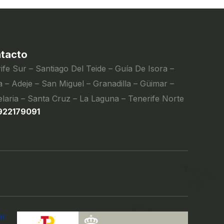
tacto
ife Sur – Santiago Del Teide – Guía De Isora –
 – Adeje – San Miguel – Granadilla – Güimar –
laria – Santa Cruz – La Laguna – Tenerife Norte
922179091