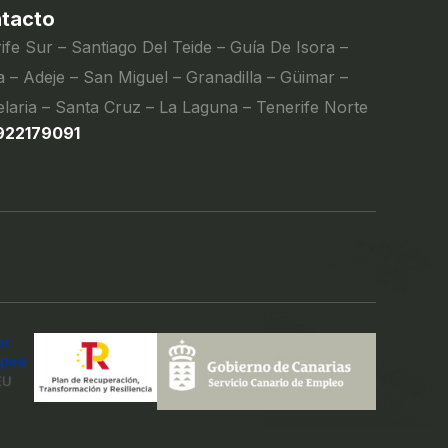
tacto
ife Sur – Santiago Del Teide – Guía De Isora –
 – Adeje – San Miguel – Granadilla – Güimar –
laria – Santa Cruz – La Laguna – Tenerife Norte
922179091