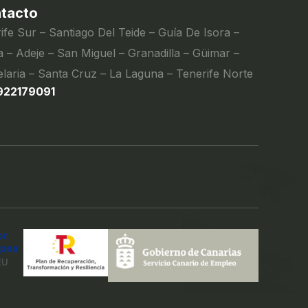
tacto
ife Sur – Santiago Del Teide – Guía De Isora –
 – Adeje – San Miguel – Granadilla – Güimar –
laria – Santa Cruz – La Laguna – Tenerife Norte
922179091