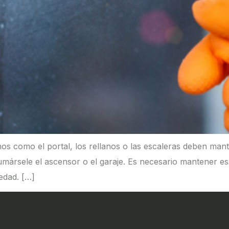
s como el portal, los rellanos o las escaleras deben man
mársele el ascensor o el garaje. Es necesario mantener esa
edad. […]