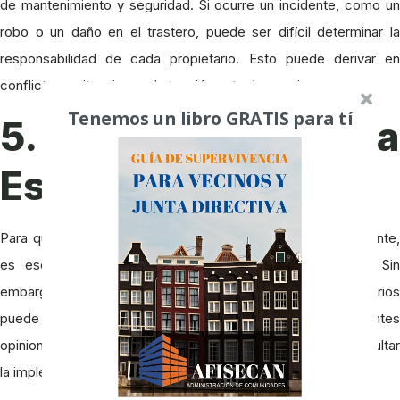
de mantenimiento y seguridad. Si ocurre un incidente, como un
robo o un daño en el trastero, puede ser difícil determinar la
responsabilidad de cada propietario. Esto puede derivar en
conflictos y situaciones de tensión entre los vecinos.
Tenemos un libro GRATIS para tí
5. Dificultad para
Establecer Normas
Para que un trastero compartido funcione de manera eficiente,
es esencial establecer normas claras y consensuadas. Sin
embargo, alcanzar un acuerdo entre todos los propietarios
puede ser complicado, especialmente si existen diferentes
opiniones y necesidades. La falta de consenso puede dificultar
la implementación y el correcto uso del trastero.