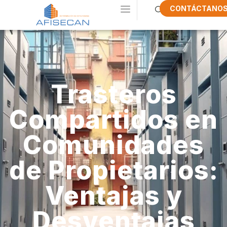
CONTÁCTANO
Trasteros
Compartidos en
Comunidades
de Propietarios:
Ventajas y
Desventajas