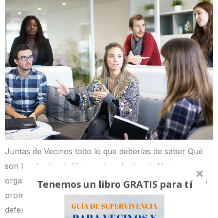
Juntas de Vecinos todo lo que deberías de saber Qué
son las Juntas de Vecinos Las Juntas de Vecinos son
organizaciones comunitarias cuyo principal objetivo es
Tenemos un libro GRATIS para tí
promover el desarrollo de la comunidad, es decir,
defender y velar por los intereses de los vecinos, que