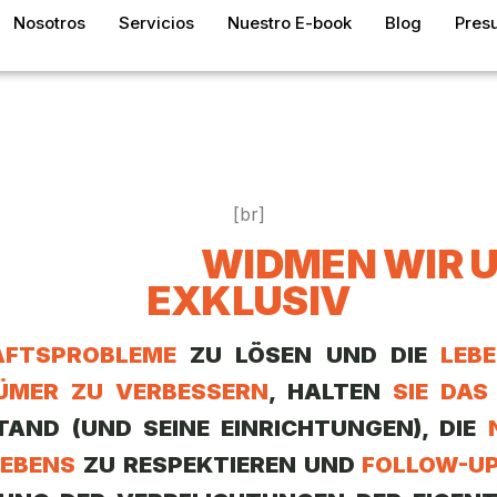
Nosotros
Servicios
Nuestro E-book
Blog
Pres
 Sind
[br]
 AFISECAN
WIDMEN WIR 
EXKLUSIV
AFTSPROBLEME
ZU LÖSEN
UND DIE
LEB
ÜMER ZU VERBESSERN
,
HALTEN
SIE DAS
TAND
(UND SEINE EINRICHTUNGEN),
DIE
EBENS
ZU RESPEKTIEREN
UND
FOLLOW-U