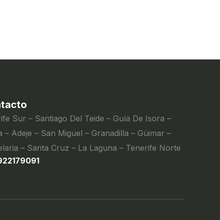
tacto
ife Sur – Santiago Del Teide – Guía De Isora –
 – Adeje – San Miguel – Granadilla – Güimar –
laria – Santa Cruz – La Laguna – Tenerife Norte
922179091