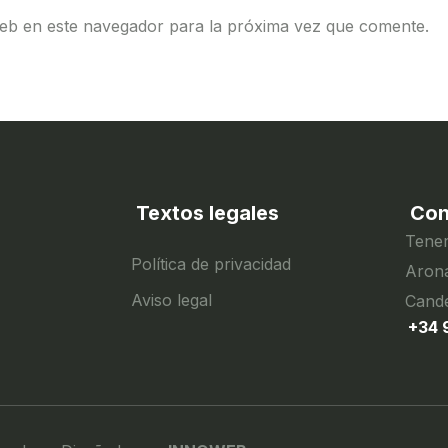
eb en este navegador para la próxima vez que comente.
Textos legales
Con
Tener
Política de privacidad
Arona
Aviso legal
Cande
+34 