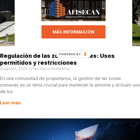
MÁS INFORMACIÓN
POWERED
Regulación de las zonas comunes: Usos
permitidos y restricciones
BY
4 agosto, 2024
No hay comentarios
En una comunidad de propietarios, la gestión de las zonas
comunes es un tema crucial para mantener la armonía y el buen uso
de los
Leer más