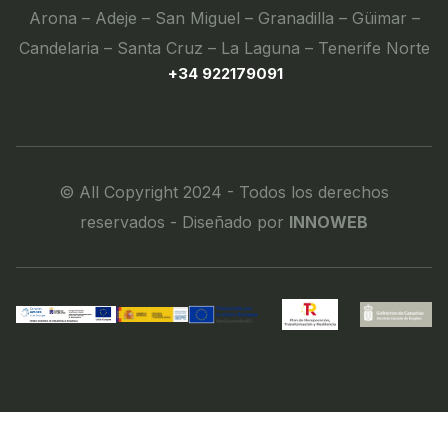
Arona – Adeje – San Miguel – Granadilla – Güimar –
Candelaria – Santa Cruz – La Laguna – Tenerife Norte
+34 922179091
© All Copyright 2024 - Todos los derechos
reservados - Diseñado por
INNOWEB