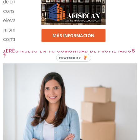
de obra nueva los incluyen y muchos de antiguas
construcciones también cuentan con este tipo de
elevadores que facilitan el día a día a los vecinos. Así
mismo, cuando se estropea es cuándo más
MÁS INFORMACIÓN
controversia […]
¿ERES NUEVO EN TU COMUNIDAD DE PROPIETARIOS
?
POWERED
BY