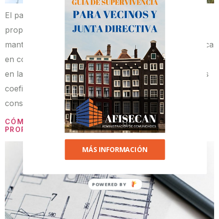
El pago puntual de las cuotas de tu comunidad de
propietarios es imprescindible para conseguir que el
mantenimiento y conservación de la misma se produzca
en condiciones óptimas. Por norma general, la forma
en la que debes contribuir se determina a través de los
coeficientes de participación asignados en el título
constitutivo o en los estatutos. […]
CÓMO CONSTITUIR UNA COMUNIDAD DE
PROPIETARIOS
MÁS INFORMACIÓN
POWERED
BY